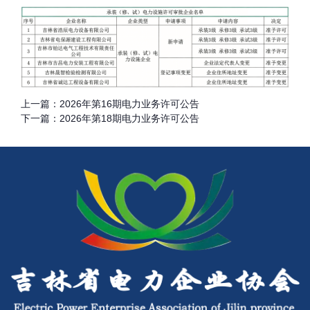
上一篇：
2026年第16期电力业务许可公告
下一篇：
2026年第18期电力业务许可公告